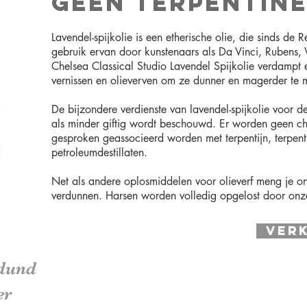
GÉÉN TERPENTINE
Lavendel-spijkolie is een etherische olie, die sinds de
gebruik ervan door kunstenaars als Da Vinci, Rubens, 
Chelsea Classical Studio Lavendel Spijkolie verdampt e
vernissen en olieverven om ze dunner en magerder te 
De bijzondere verdienste van lavendel-spijkolie voor 
als minder giftig wordt beschouwd. Er worden geen ch
gesproken geassocieerd worden met terpentijn, terpen
petroleumdestillaten.
Net als andere oplosmiddelen voor olieverf meng je on
verdunnen. Harsen worden volledig opgelost door onze 
Verk
rdund
er