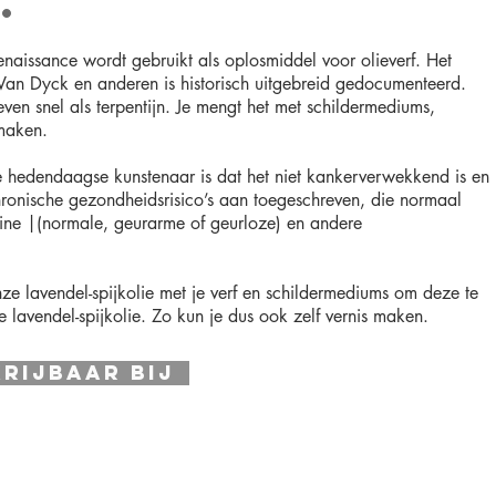
.
 Renaissance wordt gebruikt als oplosmiddel voor olieverf. Het
Van Dyck en anderen is historisch uitgebreid gedocumenteerd.
ven snel als terpentijn. Je mengt het met schildermediums,
maken.
de hedendaagse kunstenaar is dat het niet kankerverwekkend is en
ronische gezondheidsrisico’s aan toegeschreven, die normaal
tine |(normale, geurarme of geurloze) en andere
ze lavendel-spijkolie met je verf en schildermediums om deze te
lavendel-spijkolie. Zo kun je dus ook zelf vernis maken.
rijbaar Bij